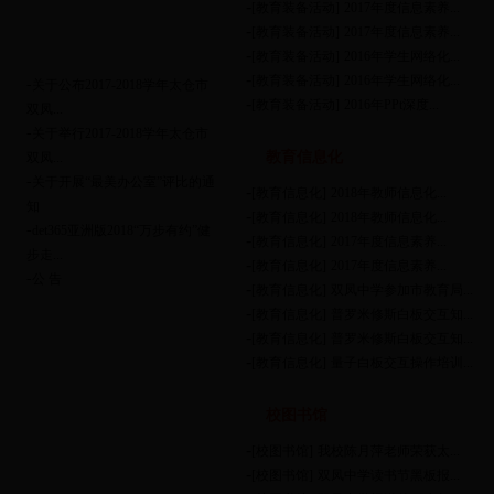
-
[教育装备活动]
2017年度信息素养...
-
[教育装备活动]
2017年度信息素养...
-
[教育装备活动]
2016年学生网络化...
-
[教育装备活动]
2016年学生网络化...
-
关于公布2017-2018学年太仓市
-
[教育装备活动]
2016年PPt深度...
双凤...
-
关于举行2017-2018学年太仓市
教育信息化
双凤...
-
关于开展“最美办公室”评比的通
-
[教育信息化]
2018年教师信息化...
知
-
[教育信息化]
2018年教师信息化...
-
det365亚洲版2018“万步有约”健
-
[教育信息化]
2017年度信息素养...
步走...
-
[教育信息化]
2017年度信息素养...
-
公 告
-
[教育信息化]
双凤中学参加市教育局...
-
[教育信息化]
普罗米修斯白板交互知...
-
[教育信息化]
普罗米修斯白板交互知...
-
[教育信息化]
量子白板交互操作培训...
校图书馆
-
[校图书馆]
我校陈月萍老师荣获太...
-
[校图书馆]
双凤中学读书节黑板报...