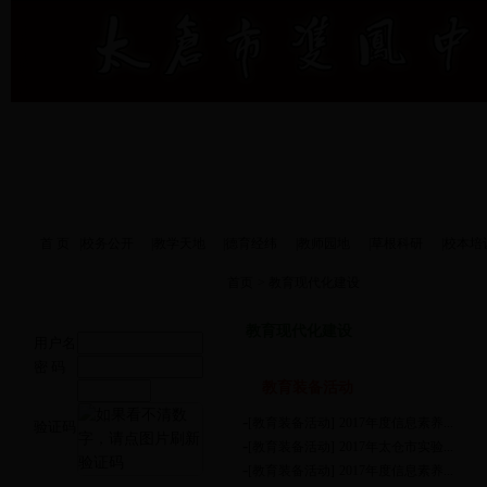
首 页
|
校务公开
|
教学天地
|
德育经纬
|
教师园地
|
草根科研
|
校本培
首页
>
教育现代化建设
教育现代化建设
用户名
密 码
教育装备活动
-
[教育装备活动]
2017年度信息素养...
验证码
-
[教育装备活动]
2017年太仓市实验...
-
[教育装备活动]
2017年度信息素养...