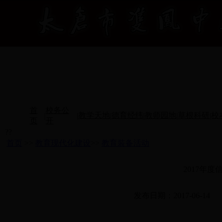
首
校务公
教学天地
德育经纬
教师园地
草根科研
校
|
|
|
|
|
|
页
开
??
首页
>>
教育现代化建设
>>
教育装备活动
2017年
发布日期：2017-06-14