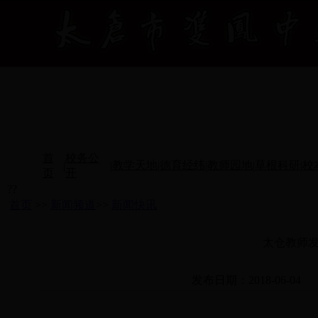
首
校务公
教学天地
德育经纬
教师园地
草根科研
校
|
|
|
|
|
|
页
开
??
首页
>>
新闻频道
>>
新闻快讯
太仓教师
发布日期：2018-06-04