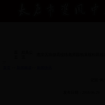
首
校务公
教学天地
德育经纬
教师园地
草根科研
校
|
|
|
|
|
|
页
开
??
首页
>>
新闻频道
>>
新闻快讯
记双“凤
发布日期：2018-06-29