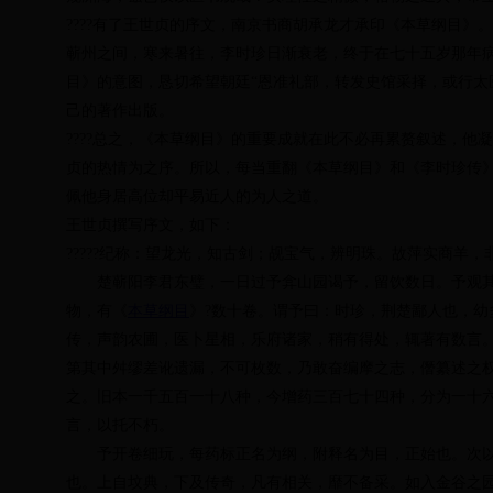
????有了王世贞的序文，南京书商胡承龙才承印《本草纲目
蕲州之间，寒来暑往，李时珍日渐衰老，终于在七十五岁那年
目》的意图，恳切希望朝廷“恩准礼部，转发史馆采择，或行太
己的著作出版。
????总之，《本草纲目》的重要成就在此不必再累赘叙述，
贞的热情为之序。所以，每当重翻《本草纲目》和《李时珍传
佩他身居高位却平易近人的为人之道。
王世贞撰写序文，如下：
?????纪称：望龙光，知古剑；觇宝气，辨明珠。故萍实商羊
楚蕲阳李君东璧，一日过予弇山园谒予，留饮数日。予观其
物，有《
本草纲目
》
?数十卷。谓予曰：时珍，荆楚鄙人也，
传，声韵农圃，医卜星相，乐府诸家，稍有得处，辄著有数言
第其中舛缪差讹遗漏，不可枚数，乃敢奋编摩之志，僭纂述之
之。旧本一千五百一十八种，今增药三百七十四种，分为一十
言，以托不朽。
予开卷细玩，每药标正名为纲，附释名为目，正始也。次以
也。上自坟典，下及传奇，凡有相关，靡不备采。如入金谷之