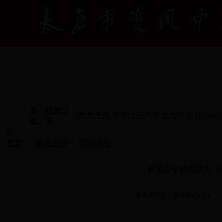
首
校务公
教学天地
德育经纬
教师园地
草根科研
校
|
|
|
|
|
|
页
开
??
首页
>>
德育经纬
>>
活动动态
双凤少年邮局使用《
发布日期：2018-05-24