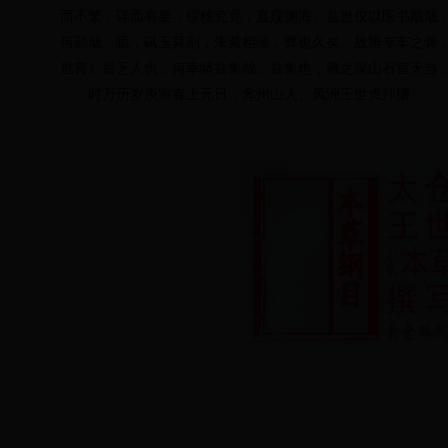
而不繁，详而有要，综核究竟，直窥渊海。兹岂仅以医书觏哉
何勤哉。噫，碔玉莫剖，朱紫相倾，弊也久矣。故辨专车之骨
卮言》后乏人也，何幸睹兹集哉。兹集也，藏之深山石室无当
时万历岁庚寅春上元日，弇州山人、凤洲王世贞拜撰