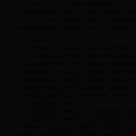
2018年5月26日，我国《中国古代科学家及著作（一）
宣传古代科学家和太仓历史名人，双凤中学少年邮局使用《本
为“太仓弇山王世贞为《本草纲目》撰写序文”。邮戳在邮票发
面集邮协会活动室使用，热情地为广大青少年、集邮爱好者、
邮戳中的故事：
???? 王世贞即为王弇洲，苏州太仓人，累官至南京刑部尚书
李时珍《本草纲目》的写作与出版，恰是一段传奇，往深处看
商。后来有人给李时珍出了个主意，去请当时文坛领袖王世贞
蕲州乘船沿江东下，一路劳顿，于九月九日到达江苏太仓王世
????李时珍将自己写的《本草纲目》给王世贞看，他说了写
贞被李时珍的精神感动，留下了李时珍的手稿，答应为他作序
却没有架子。现摘录该诗如下：李叟维肖直塘树，便睹仙真跨
年。何如但附贤郎舄，羊角横抟上九天。
? ??王世贞仔细阅读《本草纲目》，凭着大文学家的眼力，他
珠……”他还把李时珍的形象描绘了一番，说他瘦高的个子，精
《本草纲目》，“如入金谷之园，种色夺目；如登龙君之宫，
窥渊海，兹岂仅以医书观哉？实理性之精微，格物之通典，帝王