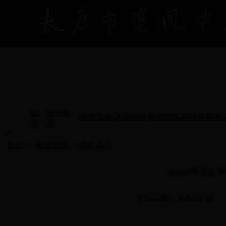
首
校务公
教学天地
德育经纬
教师园地
草根科研
校
|
|
|
|
|
|
页
开
??
首页
>>
教师园地
>>
教师活动
det365亚洲
发布日期：2018-01-09