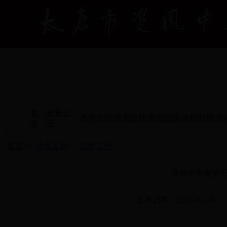
首
校务公
教学天地
德育经纬
教师园地
草根科研
校
|
|
|
|
|
|
页
开
??
首页
>>
总务工作
>>
日常工作
双凤中学食堂
发布日期：2015-01-28